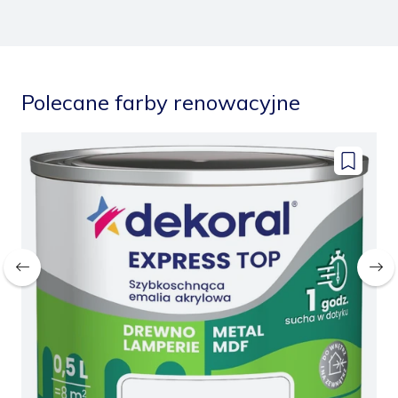
Polecane farby renowacyjne
odaj
Dodaj
o
do
apisanych
zapisany