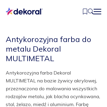
Przejdź
do
głównej
treści
Inspiracje
Antykorozyjna farba do
Kolory
metalu Dekoral
MULTIMETAL
Produkty
Znajdź sklep
Antykorozyjna farba Dekoral
Kontakt
MULTIMETAL na bazie żywicy akrylowej,
przeznaczona do malowania wszystkich
rodzajów metalu, jak blacha ocynkowana,
stal, żelazo, miedź i aluminium. Farbę