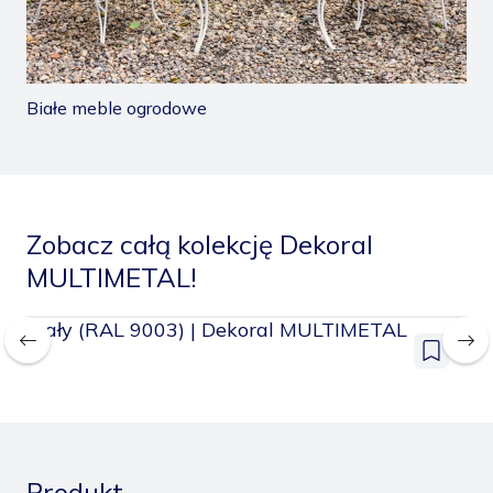
Białe meble ogrodowe
Mo
Zobacz całą kolekcję Dekoral
MULTIMETAL!
L
Biały (RAL 9003) | Dekoral MULTIMETAL
Ja
MU
odaj
Dodaj
o
do
apisanych
zapisany
Produkt